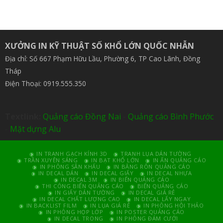
XƯỞNG IN KỸ THUẬT SỐ KHỔ LỚN QUỐC NHẪN
Địa chỉ: Số 667 Phạm Hữu Lầu, Phường 6, TP Cao Lãnh, Đồng
Tháp
Điện Thoại: 0919.555.350
Textlink:
Quảng cáo Đồng Nai
-
Quảng cáo Bình Phước
-
Mặt dựng Alu
IN TRANH GẠCH KÍNH 3D
TRANH LỤA DÁN TƯỜNG
TRẦN XUYÊN SÁNG
IN BẠT KHỔ LỚN
IN ẤN QUẢNG CÁO
IN PHÔNG SÂN KHẤU
IN BĂNG RÔN QUẢNG CÁO
IN DECAL DÁN
IN DECAL GIẤY
IN DECAL NHỰA
IN DECAL 3M
IN BIỂN QUẢNG CÁO
THI CÔNG BIỂN QUẢNG CÁO
BIỂN QUẢNG CÁO
IN GIẤY DÁN TƯỜNG
IN DECAL GIÁ RẺ
IN DECAL CHẤT LƯỢNG CAO
IN DECAL LẤY NGAY
IN BACKLIST FILM
IN LỤA GIÁ RẺ
IN PHÔNG HỘI THẢO
IN PHÔNG HỌP LỚP
IN POSTER QUẢNG CÁO
IN DECAL TRONG
IN PHÔNG ĐÁM CƯỚI