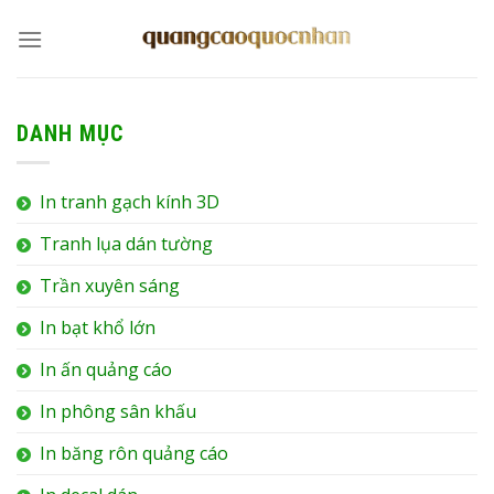
Chuyển
đến
nội
dung
DANH MỤC
In tranh gạch kính 3D
Tranh lụa dán tường
Trần xuyên sáng
In bạt khổ lớn
In ấn quảng cáo
In phông sân khấu
In băng rôn quảng cáo